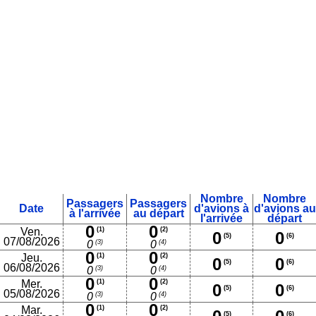
Nombre
Nombre
Passagers
Passagers
Date
d'avions à
d'avions au
à l'arrivée
au départ
l'arrivée
départ
0
0
Ven.
(1)
(2)
0
0
(5)
(6)
07/08/2026
(3)
(4)
0
0
0
0
Jeu.
(1)
(2)
0
0
(5)
(6)
06/08/2026
(3)
(4)
0
0
0
0
Mer.
(1)
(2)
0
0
(5)
(6)
05/08/2026
(3)
(4)
0
0
0
0
Mar.
(1)
(2)
(5)
(6)